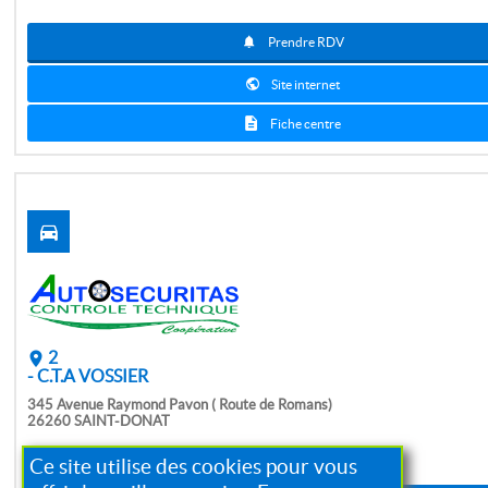
Prendre RDV
Site internet
Fiche centre
2
- C.T.A VOSSIER
345 Avenue Raymond Pavon ( Route de Romans)
26260 SAINT-DONAT
04 75 48 70 01
Ce site utilise des cookies pour vous