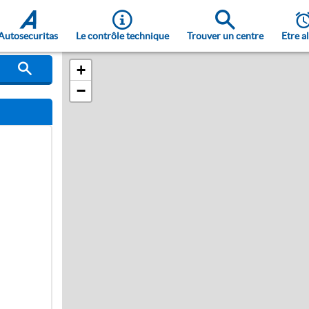
Autosecuritas
Le contrôle technique
Trouver un centre
Etre a
+
−