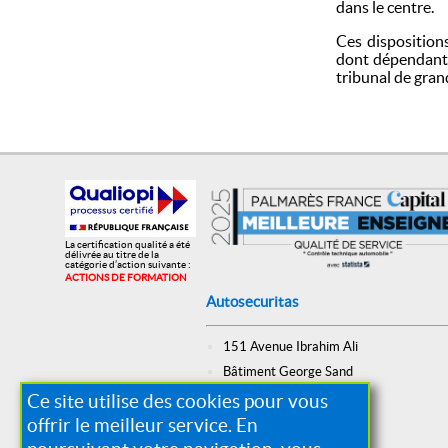
dans le centre.
Ces dispositions
dont dépendant l
tribunal de gran
La certification qualité a été
délivrée au titre de la
catégorie d’action suivante :
ACTIONS DE FORMATION
Autosecuritas
151 Avenue Ibrahim Ali
Bâtiment George Sand
13015 Marseille
Ce site utilise des cookies pour vous
offrir le meilleur service. En
Tel: 04.91.65.83.70