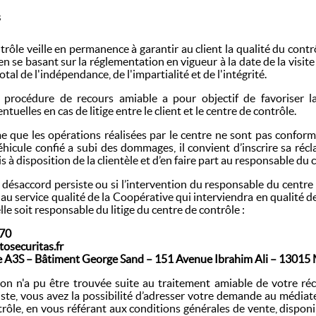
s
trôle veille en permanence à garantir au client la qualité du cont
en se basant sur la réglementation en vigueur à la date de la visite
otal de l'indépendance, de l'impartialité et de l'intégrité.
a procédure de recours amiable a pour objectif de favoriser l
tuelles en cas de litige entre le client et le centre de contrôle.
ime que les opérations réalisées par le centre ne sont pas confor
véhicule confié a subi des dommages, il convient d’inscrire sa ré
s à disposition de la clientèle et d’en faire part au responsable du
le désaccord persiste ou si l’intervention du responsable du centre 
l au service qualité de la Coopérative qui interviendra en qualité 
le soit responsable du litige du centre de contrôle :
 70
osecuritas.fr
 A3S – Bâtiment George Sand – 151 Avenue Ibrahim Ali – 1301
ion n'a pu être trouvée suite au traitement amiable de votre ré
siste, vous avez la possibilité d’adresser votre demande au médi
trôle, en vous référant aux conditions générales de vente, disponib