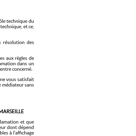
rôle technique du
 technique, et ce,
a résolution des
mes aux règles de
clamation dans un
 centre concerné.
ne vous satisfait
de médiateur sans
5 MARSEILLE
clamation et que
ateur dont dépend
les à l'affichage