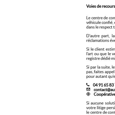
Voies de recour
Le centre de con
véhicule confié, 
dans le respect t
D'autre part, l
réclamations éven
Si le client est
l’art ou que le 
registre dédié mi
Si par la suite, 
pas, faites appe
pour autant qu’el
04 91 65 83
contact@aut
Coopérative
Si aucune solut
votre litige per
le centre de con