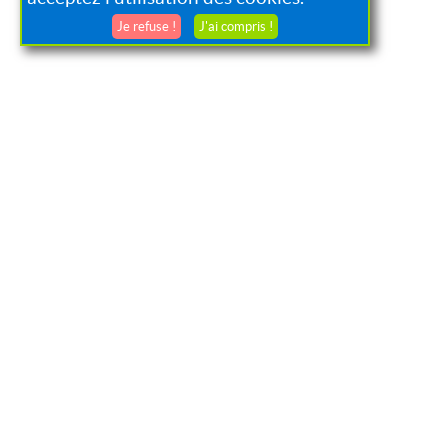
Je refuse !
J'ai compris !
+
−