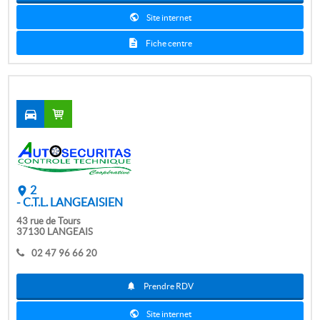
Site internet
Fiche centre
2
- C.T.L. LANGEAISIEN
43 rue de Tours
37130 LANGEAIS
02 47 96 66 20
Prendre RDV
Site internet