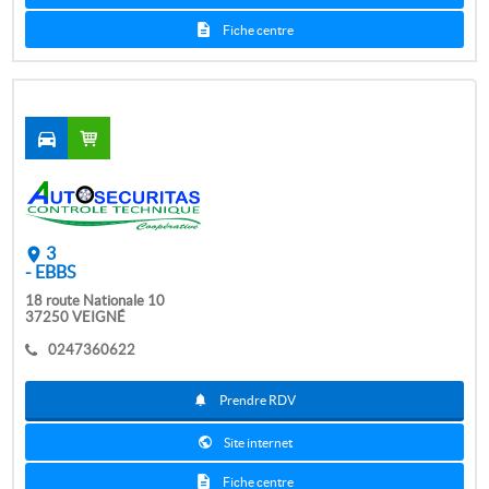
Fiche centre
3
- EBBS
18 route Nationale 10
37250 VEIGNÉ
0247360622
Prendre RDV
Site internet
Fiche centre